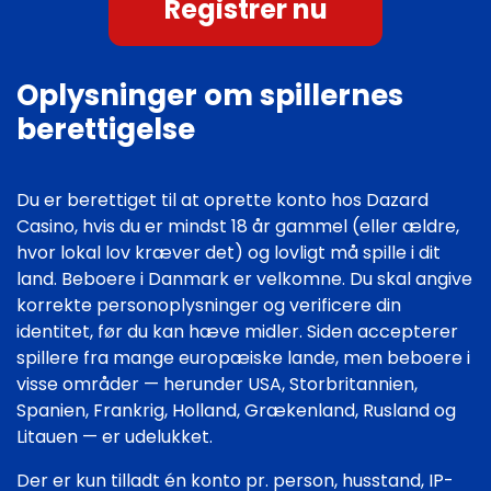
Registrer nu
Oplysninger om spillernes
berettigelse
Du er berettiget til at oprette konto hos Dazard
Casino, hvis du er mindst 18 år gammel (eller ældre,
hvor lokal lov kræver det) og lovligt må spille i dit
land. Beboere i Danmark er velkomne. Du skal angive
korrekte personoplysninger og verificere din
identitet, før du kan hæve midler. Siden accepterer
spillere fra mange europæiske lande, men beboere i
visse områder — herunder USA, Storbritannien,
Spanien, Frankrig, Holland, Grækenland, Rusland og
Litauen — er udelukket.
Der er kun tilladt én konto pr. person, husstand, IP-