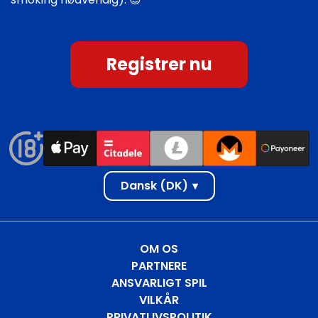
Registrer nu
Dansk (DK)
▾
OM OS
PARTNERE
ANSVARLIGT SPIL
VILKÅR
PRIVATLIVSPOLITIK