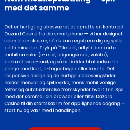
med det samme
Det er hurtigt og ubesværet at oprette en konto på
Dazard Casino fra din smartphone — vi har designet
siden til din skærm, så du kan registrere dig og spille
på få minutter. Tryk på 'Tilmeld', udfyld den korte
mobilformular (e-mail, adgangskode, valuta),
bekræft via e-mail, og så er du klar til at indsætte
penge med kort, e-tegnebøger eller krypto. Det
responsive design og de hurtige indlæsningstider
holder menuer og spil kvikke, mens mobil‑venlige
felter og autofuldførelse fremskynder hvert trin. Spil
med det samme i din browser eller tilføj Dazard
Casino til din startskærm for app‑lignende adgang —
start nu og vær med i handlingen.