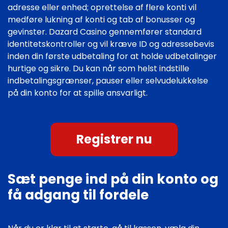
adresse eller enhed; oprettelse af flere konti vil
medføre lukning af konti og tab af bonusser og
gevinster. Dazard Casino gennemfører standard
identitetskontroller og vil kræve ID og adressebevis
inden din første udbetaling for at holde udbetalinger
hurtige og sikre. Du kan når som helst indstille
indbetalingsgrænser, pauser eller selvudelukkelse
på din konto for at spille ansvarligt.
Registrer nu
Sæt penge ind på din konto og
få adgang til fordele