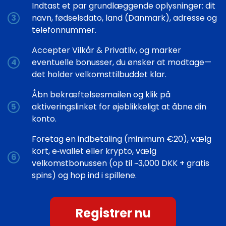
Indtast et par grundlæggende oplysninger: dit
navn, fødselsdato, land (Danmark), adresse og
telefonnummer.
Accepter Vilkår & Privatliv, og marker
eventuelle bonusser, du ønsker at modtage—
det holder velkomsttilbuddet klar.
Åbn bekræftelsesmailen og klik på
aktiveringslinket for øjeblikkeligt at åbne din
konto.
Foretag en indbetaling (minimum €20), vælg
kort, e‑wallet eller krypto, vælg
velkomstbonussen (op til ~3,000 DKK + gratis
spins) og hop ind i spillene.
Registrer nu