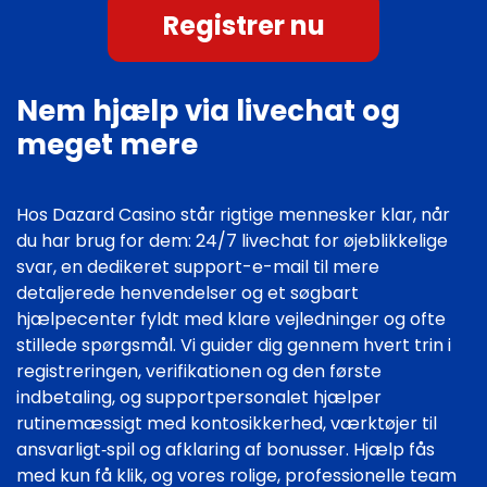
Registrer nu
Nem hjælp via livechat og
meget mere
Hos Dazard Casino står rigtige mennesker klar, når
du har brug for dem: 24/7 livechat for øjeblikkelige
svar, en dedikeret support-e-mail til mere
detaljerede henvendelser og et søgbart
hjælpecenter fyldt med klare vejledninger og ofte
stillede spørgsmål. Vi guider dig gennem hvert trin i
registreringen, verifikationen og den første
indbetaling, og supportpersonalet hjælper
rutinemæssigt med kontosikkerhed, værktøjer til
ansvarligt‑spil og afklaring af bonusser. Hjælp fås
med kun få klik, og vores rolige, professionelle team