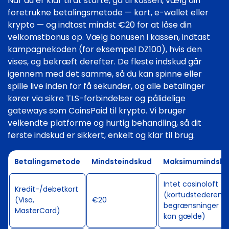
Når du er klar til at starte, gå til kassen, vælg din
foretrukne betalingsmetode — kort, e-wallet eller
krypto — og indtast mindst €20 for at låse din
velkomstbonus op. Vælg bonusen i kassen, indtast
kampagnekoden (for eksempel DZ100), hvis den
vises, og bekræft derefter. De fleste indskud går
igennem med det samme, så du kan spinne eller
spille live inden for få sekunder, og alle betalinger
kører via sikre TLS-forbindelser og pålidelige
gateways som CoinsPaid til krypto. Vi bruger
velkendte platforme og hurtig behandling, så dit
første indskud er sikkert, enkelt og klar til brug.
Betalingsmetode
Mindsteindskud
Maksimumindsku
Intet casinoloft
Kredit-/debetkort
(kortudstederens
(Visa,
€20
begrænsninger
MasterCard)
kan gælde)