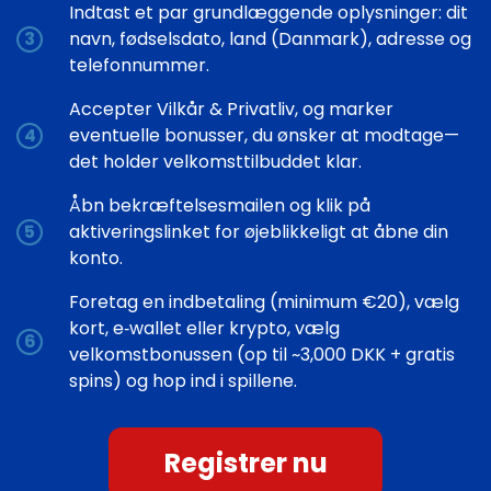
Indtast et par grundlæggende oplysninger: dit
navn, fødselsdato, land (Danmark), adresse og
telefonnummer.
Accepter Vilkår & Privatliv, og marker
eventuelle bonusser, du ønsker at modtage—
det holder velkomsttilbuddet klar.
Åbn bekræftelsesmailen og klik på
aktiveringslinket for øjeblikkeligt at åbne din
konto.
Foretag en indbetaling (minimum €20), vælg
kort, e‑wallet eller krypto, vælg
velkomstbonussen (op til ~3,000 DKK + gratis
spins) og hop ind i spillene.
Registrer nu