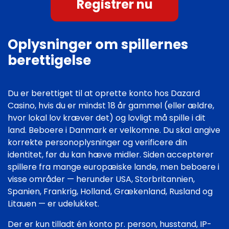
Registrer nu
Oplysninger om spillernes
berettigelse
Du er berettiget til at oprette konto hos Dazard
Casino, hvis du er mindst 18 år gammel (eller ældre,
hvor lokal lov kræver det) og lovligt må spille i dit
land. Beboere i Danmark er velkomne. Du skal angive
korrekte personoplysninger og verificere din
identitet, før du kan hæve midler. Siden accepterer
spillere fra mange europæiske lande, men beboere i
visse områder — herunder USA, Storbritannien,
Spanien, Frankrig, Holland, Grækenland, Rusland og
Litauen — er udelukket.
Der er kun tilladt én konto pr. person, husstand, IP-