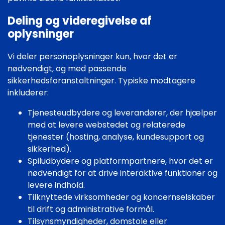
Deling og videregivelse af
oplysninger
Vi deler personoplysninger kun, hvor det er
nødvendigt, og med passende
sikkerhedsforanstaltninger. Typiske modtagere
inkluderer:
Tjenesteudbydere og leverandører, der hjælper
med at levere webstedet og relaterede
tjenester (hosting, analyse, kundesupport og
sikkerhed).
Spiludbydere og platformpartnere, hvor det er
nødvendigt for at drive interaktive funktioner og
levere indhold.
Tilknyttede virksomheder og koncernselskaber
til drift og administrative formål.
Tilsynsmyndigheder, domstole eller