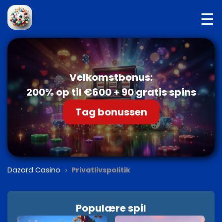
☰
Velkomstbonus:
200% op til €600 + 90 gratis spins
Tag bonussen
›
Dazard Casino
Privatlivspolitik
Populære spil