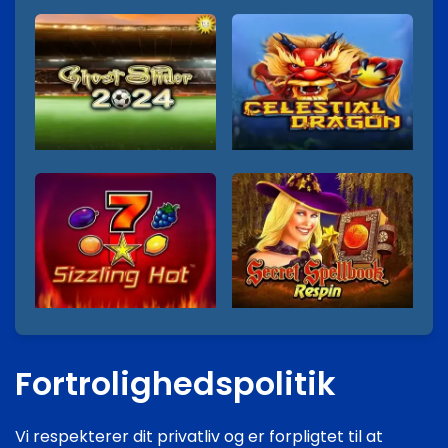
Fortrolighedspolitik
Vi respekterer dit privatliv og er forpligtet til at