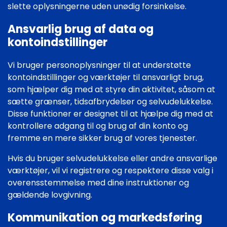
slette oplysningerne uden unødig forsinkelse.
Ansvarlig brug af data og
kontoindstillinger
Vi bruger personoplysninger til at understøtte
kontoindstillinger og værktøjer til ansvarligt brug,
som hjælper dig med at styre din aktivitet, såsom at
sætte grænser, tidsafbrydelser og selvudelukkelse.
Disse funktioner er designet til at hjælpe dig med at
kontrollere adgang til og brug af din konto og
fremme en mere sikker brug af vores tjenester.
Hvis du bruger selvudelukkelse eller andre ansvarlige
værktøjer, vil vi registrere og respektere disse valg i
overensstemmelse med dine instruktioner og
gældende lovgivning.
Kommunikation og markedsføring