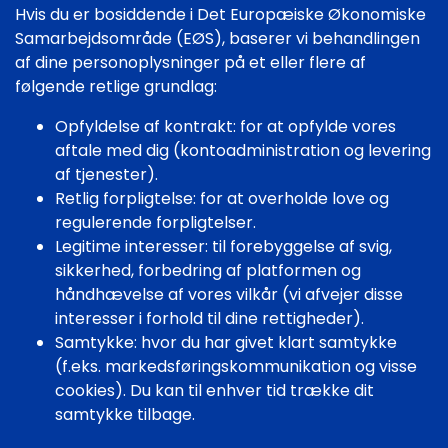
Hvis du er bosiddende i Det Europæiske Økonomiske
Samarbejdsområde (EØS), baserer vi behandlingen
af dine personoplysninger på et eller flere af
følgende retlige grundlag:
Opfyldelse af kontrakt: for at opfylde vores
aftale med dig (konto­administration og levering
af tjenester).
Retlig forpligtelse: for at overholde love og
regulerende forpligtelser.
Legitime interesser: til forebyggelse af svig,
sikkerhed, forbedring af platformen og
håndhævelse af vores vilkår (vi afvejer disse
interesser i forhold til dine rettigheder).
Samtykke: hvor du har givet klart samtykke
(f.eks. markedsføringskommunikation og visse
cookies). Du kan til enhver tid trække dit
samtykke tilbage.