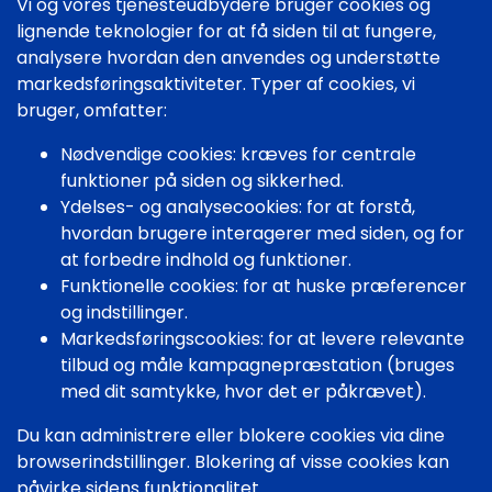
Vi og vores tjenesteudbydere bruger cookies og
lignende teknologier for at få siden til at fungere,
analysere hvordan den anvendes og understøtte
markedsføringsaktiviteter. Typer af cookies, vi
bruger, omfatter:
Nødvendige cookies: kræves for centrale
funktioner på siden og sikkerhed.
Ydelses- og analysecookies: for at forstå,
hvordan brugere interagerer med siden, og for
at forbedre indhold og funktioner.
Funktionelle cookies: for at huske præferencer
og indstillinger.
Markedsføringscookies: for at levere relevante
tilbud og måle kampagnepræstation (bruges
med dit samtykke, hvor det er påkrævet).
Du kan administrere eller blokere cookies via dine
browserindstillinger. Blokering af visse cookies kan
påvirke sidens funktionalitet.