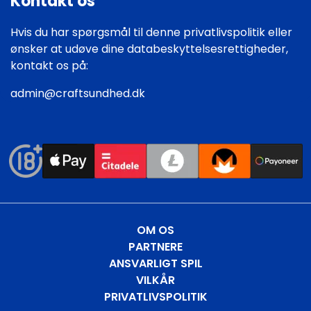
Kontakt os
Hvis du har spørgsmål til denne privatlivspolitik eller
ønsker at udøve dine databeskyttelsesrettigheder,
kontakt os på:
admin@craftsundhed.dk
OM OS
PARTNERE
ANSVARLIGT SPIL
VILKÅR
PRIVATLIVSPOLITIK